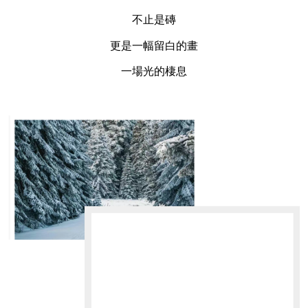
不止是磚
更是一幅留白的畫
一場光的棲息