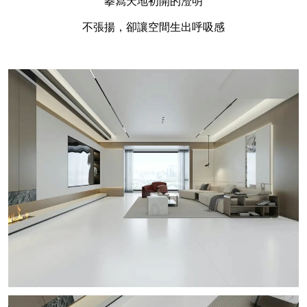
摹寫天地初開的澄明
不張揚，卻讓空間生出呼吸感