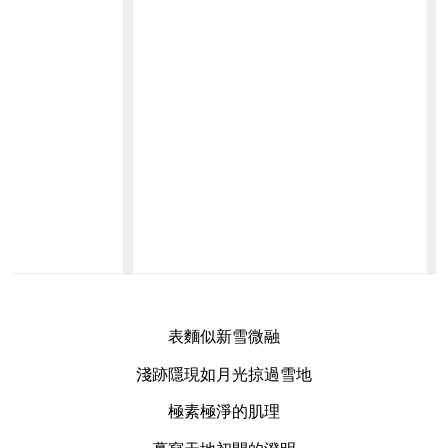
表麵似新雪微融
淺跡隱現如月光掠過雪地
極素極淨的肌理