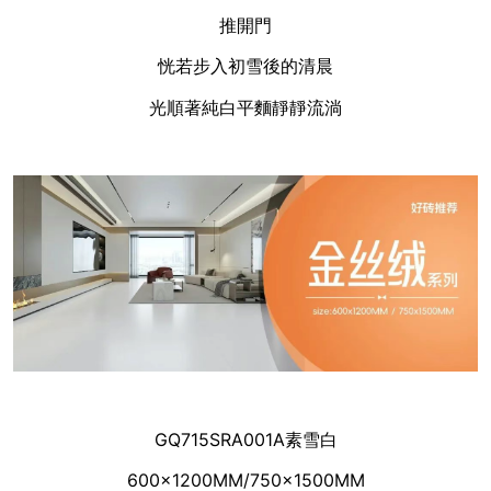
推開門
恍若步入初雪後的清晨
光順著純白平麵靜靜流淌
GQ715SRA001A素雪白
600x1200MM/750x1500MM