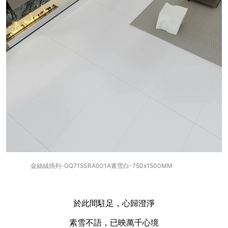
金絲絨係列-GQ715SRA001A素雪白-750x1500MM
於此間駐足，心歸澄淨
素雪不語，已映萬千心境