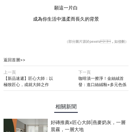
願這一片白
成為你生活中溫柔而長久的背景
（部分圖片源於pexels，如侵刪）
返回首層>>
上一頁
下一頁
【新品速遞】匠心大師：以
咖啡漬一擦淨！金絲絨首
極致匠心，成就大師之作
發：進口絲絨釉+多元色係
相關新聞
好磚推薦x匠心大師|燕麥奶灰，一層
晨霧，一層大地