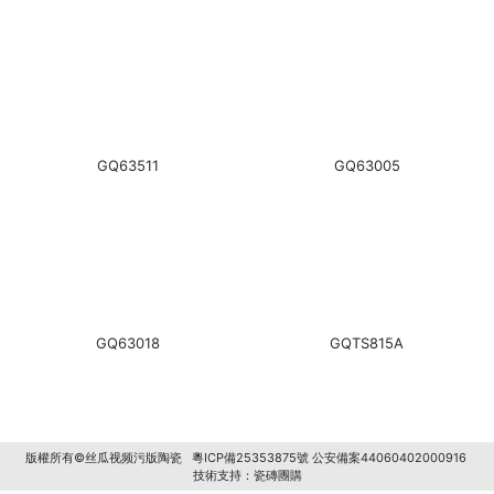
GQ63511
GQ63005
GQ63018
GQTS815A
版權所有©丝瓜视频污版陶瓷
粵ICP備25353875號
公安備案44060402000916
技術支持：
瓷磚團購