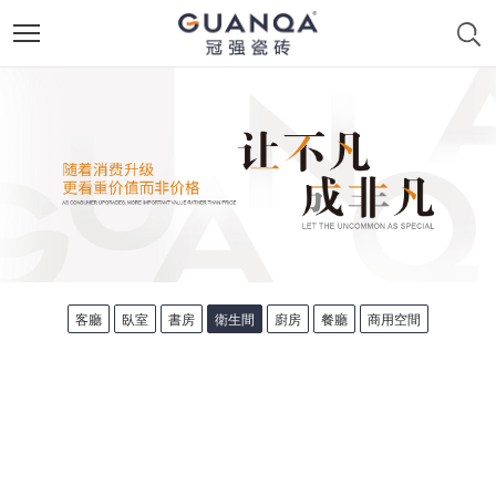
客廳
臥室
書房
衛生間
廚房
餐廳
商用空間