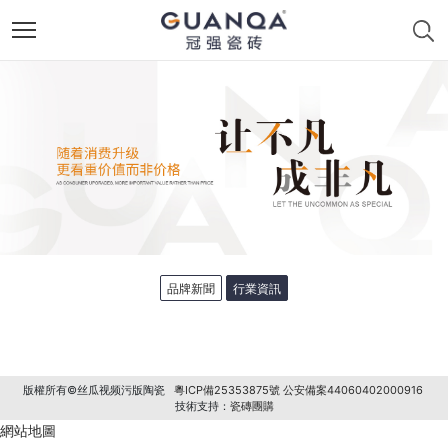
品牌新聞
行業資訊
版權所有©丝瓜视频污版陶瓷
粵ICP備25353875號
公安備案44060402000916
技術支持：
瓷磚團購
網站地圖