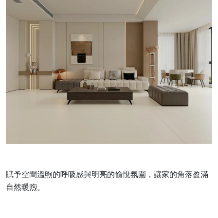
賦予空間溫煦的呼吸感與明亮的愉悅氛圍，讓家的角落盈滿
自然暖煦。