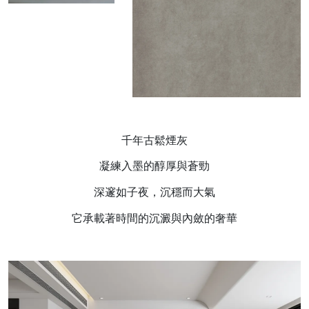
千年古鬆煙灰
凝練入墨的醇厚與蒼勁
深邃如子夜，沉穩而大氣
它承載著時間的沉澱與內斂的奢華