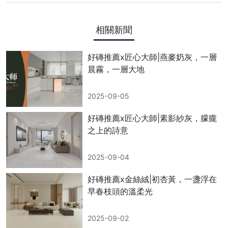
相關新聞
好磚推薦x匠心大師|燕麥奶灰，一層
晨霧，一層大地
2025-09-05
好磚推薦x匠心大師|素影紗灰，朦朧
之上的詩意
2025-09-04
好磚推薦x金絲絨|初杏黃，一盞浮在
早春枝頭的溫柔光
2025-09-02