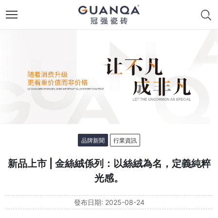
品牌新聞
行業資訊
新品上市 | 金絲絨係列：以絲絨為名，定義純粹
光感。
發布日期: 2025-08-24