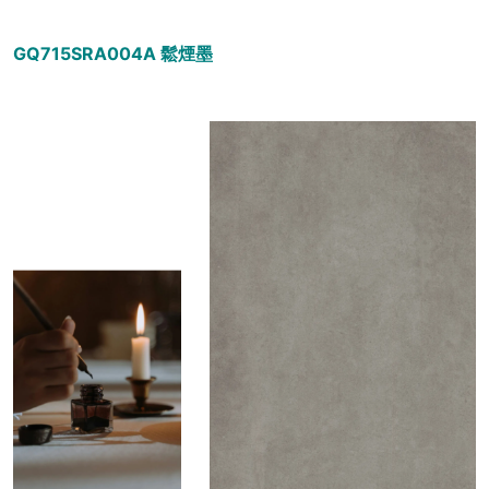
GQ715SRA004A 鬆煙墨