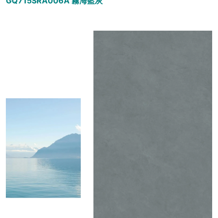
GQ715SRA006A 霧海藍灰