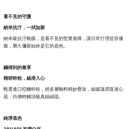
看不見的守護
納米抗汙，一拭如新
納米級抗汙釉膜，是看不見的堅實盾牌，讓日常打理從容優
雅，曆久彌新始終是它的底色。
觸得到的奢享
精研幹粒，絲滑入心
甄選進口啞麵幹粒，經多層釉料精妙疊加，細膩溫潤直達心
底，仿佛輕觸頂級真絲絨毯。
純淨底色
28°/40° 初雪白坯