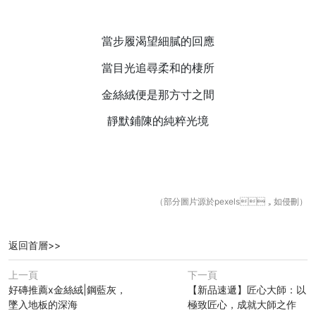
當步履渴望細膩的回應
當目光追尋柔和的棲所
金絲絨便是那方寸之間
靜默鋪陳的純粹光境
（部分圖片源於pexels，如侵刪）
返回首層>>
上一頁
下一頁
好磚推薦x金絲絨|鋼藍灰，
【新品速遞】匠心大師：以
墜入地板的深海
極致匠心，成就大師之作